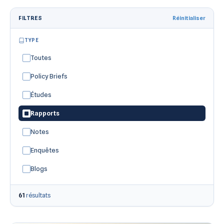
FILTRES
Réinitialiser
TYPE
Toutes
Policy Briefs
Études
Rapports
Notes
Enquêtes
Blogs
61
résultats