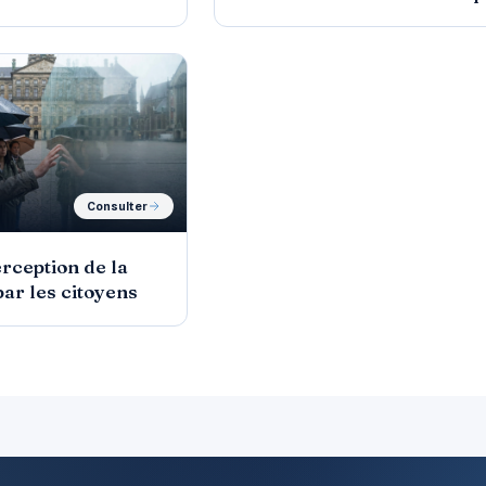
?
Consulter
erception de la
par les citoyens