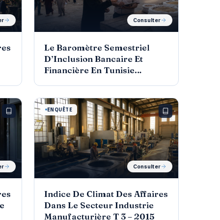
er
Consulter
res
Le Baromètre Semestriel
D’Inclusion Bancaire Et
Financière En Tunisie
(Evolution Des Indices
D’Inclusion Au 2ème
Semestre 2013)
ENQUÊTE
er
Consulter
res
Indice De Climat Des Affaires
e
Dans Le Secteur Industrie
Manufacturière T 3 – 2015