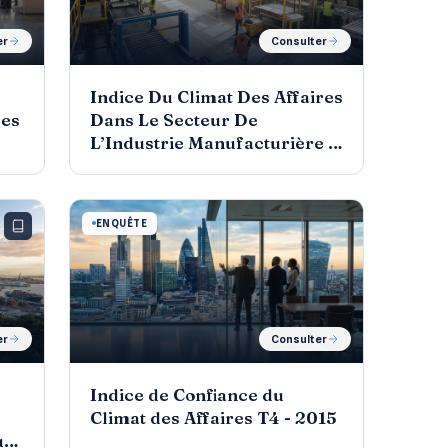
er
Consulter
Indice Du Climat Des Affaires
Des
Dans Le Secteur De
L’Industrie Manufacturière T
2-2015
ENQUÊTE
er
Consulter
Indice de Confiance du
Climat des Affaires T4 - 2015
ues