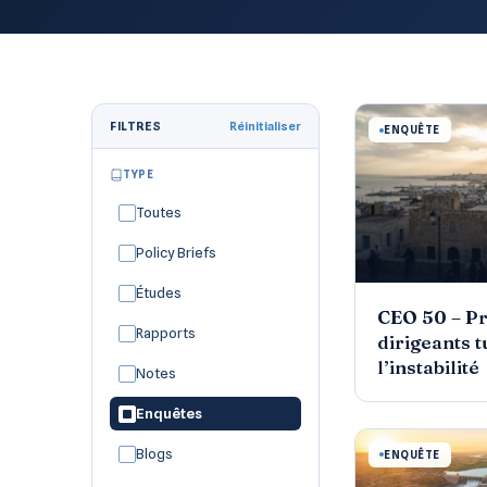
FILTRES
Réinitialiser
ENQUÊTE
TYPE
Toutes
Policy Briefs
Études
CEO 50 – Pr
Rapports
dirigeants t
l’instabilité
Notes
Enquêtes
Blogs
ENQUÊTE